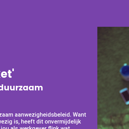
et'
 duurzaam
urzaam aanwezigheidsbeleid. Want
ig is, heeft dit onvermijdelijk
 jou als werkgever flink wat