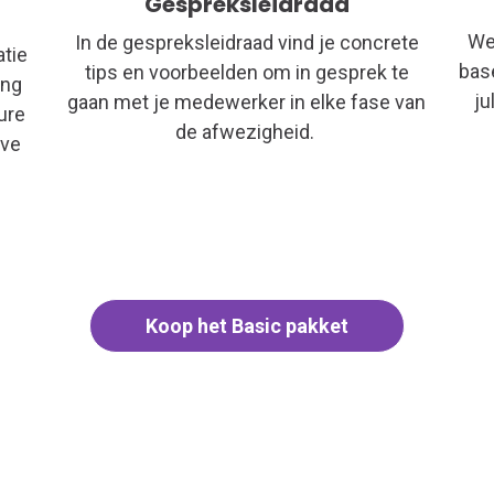
Gespreksleidraad
We
In de gespreksleidraad vind je concrete
atie
bas
tips en voorbeelden om
in gesprek
te
ing
ju
gaan
met je medewerker
in elke fase van
ure
de afwezigheid
.
eve
Koop het Basic pakket