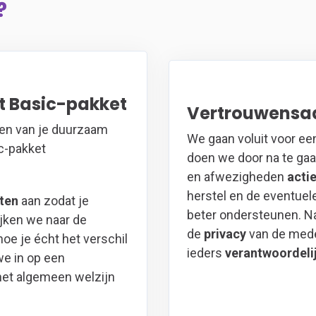
?
t Basic-pakket
Vertrouwensa
pen van je duurzaam
We gaan voluit voor ee
c-pakket
doen we door na te gaa
en afwezigheden
acti
herstel en de eventue
ten
aan zodat je
beter ondersteunen. Nat
ijken we naar de
de
privacy
van de mede
hoe je écht het verschil
ieders
verantwoordeli
e in op een
het algemeen welzijn