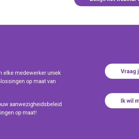
Vraag 
 en elke medewerker uniek
plossingen op maat van
Ik wil 
jouw
aanwezigheidsbeleid
ssingen op maat
!