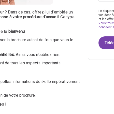
En cliquant
ur
? Dans ce cas, offrez-lui d’emblée un
vos données
base à votre procédure d’accueil
. Ce type
et les off
Vous trouv
confidentia
te le
bienvenu
.
ser la brochure autant de fois que vous le
ntielles.
Ainsi, vous n’oubliez rien.
nt
de tous les aspects importants.
uelles informations doit-elle impérativement
on de votre brochure.
es !