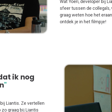
Wat Yoeri, developer bij L
sfeer tussen de collega’s, 
graag weten hoe het eraan 
ontdek je in het filmpje!
dat ik nog
en
"
ij Liantis. Ze vertellen
zo graag bij Liantis