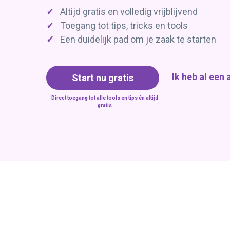
✓
Altijd gratis en volledig vrijblijvend
✓
Toegang tot tips, tricks en tools
✓
Een duidelijk pad om je zaak te starten
Ik heb al een
Start nu gratis
Direct toegang tot alle tools en tips
én
altijd
gratis