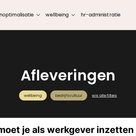
noptimalisatie
wellbeing
hr-administratie
submenu for leidinggeven
Show submenu for loonoptimalisatie
Show submenu for wellbe
Afleveringen
wellbeing
bedrijfscultuur
wis alle filters