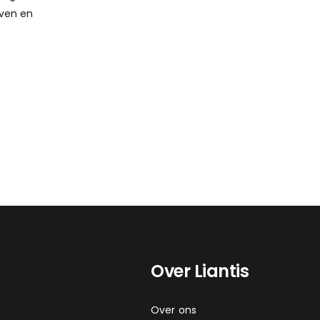
even en
Over Liantis
Over ons