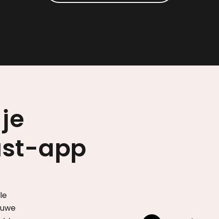
 je
ast-app
le
euwe